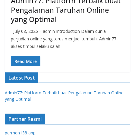
Admin77: Platform Terbaik buat
Pengalaman Taruhan Online
yang Optimal
July 08, 2026 – admin Introduction Dalam dunia
perjudian online yang terus menjadi tumbuh, Admin77
akses timbul selaku salah
Read More
Latest Post
Admin77: Platform Terbaik buat Pengalaman Taruhan Online
yang Optimal
Partner Resmi
permen138 app