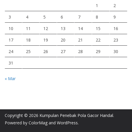
1
2
3
4
5
6
7
8
9
10
11
12
13
14
15
16
17
18
19
20
21
22
23
24
25
26
27
28
29
30
31
« Mar
Copyright © 2026
Kumpulan Penebak Pola Gacor Handal
.
Powered by
ColorMag
and
WordPress
.