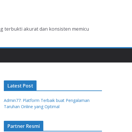
ng terbukti akurat dan konsisten memicu
Latest Post
Admin77: Platform Terbaik buat Pengalaman
Taruhan Online yang Optimal
Partner Resmi